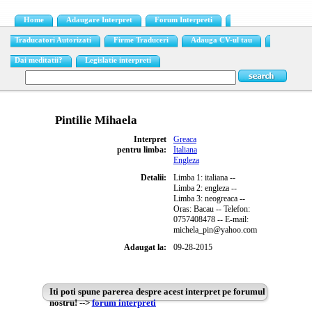
Home
Adaugare Interpret
Forum Interpreti
Traducatori Autorizati
Firme Traduceri
Adauga CV-ul tau
Dai meditatii?
Legislatie interpreti
Pintilie Mihaela
Interpret
Greaca
pentru limba:
Italiana
Engleza
Detalii:
Limba 1: italiana --
Limba 2: engleza --
Limba 3: neogreaca --
Oras: Bacau -- Telefon:
0757408478 -- E-mail:
michela_pin@yahoo.com
Adaugat la:
09-28-2015
Iti poti spune parerea despre acest interpret pe forumul
nostru! -->
forum interpreti