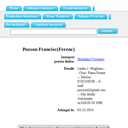
Home
Adaugare Interpret
Forum Interpreti
Traducatori Autorizati
Firme Traduceri
Adauga CV-ul tau
Dai meditatii?
Legislatie interpreti
Pozson Francisc(Ferenc)
Interpret
Maghiara (Ungaria)
pentru limba:
Detalii:
Limba 1: Maghiara -
- Oras: Piatra Neamt
-- Telefon:
0745318538 -- E-
mail:
pozsonf@gmail.com
-- Alte detalii:
Autorizatia
nr.618/28.10.1998
Adaugat la:
03-23-2014