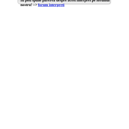
Iti poti spune parerea despre acest interpret pe forumul
nostru! -->
forum interpreti