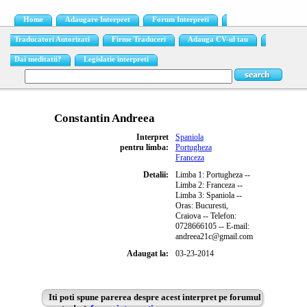
Home
Adaugare Interpret
Forum Interpreti
Traducatori Autorizati
Firme Traduceri
Adauga CV-ul tau
Dai meditatii?
Legislatie interpreti
Constantin Andreea
Interpret
Spaniola
pentru limba:
Portugheza
Franceza
Detalii:
Limba 1: Portugheza --
Limba 2: Franceza --
Limba 3: Spaniola --
Oras: Bucuresti,
Craiova -- Telefon:
0728666105 -- E-mail:
andreea21c@gmail.com
Adaugat la:
03-23-2014
Iti poti spune parerea despre acest interpret pe forumul