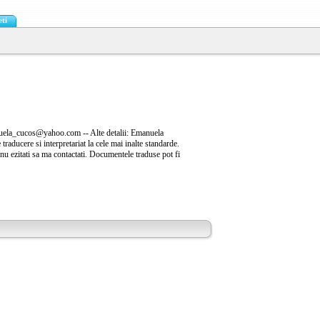
eti
anuela_cucos@yahoo.com -- Alte detalii: Emanuela
 traducere si interpretariat la cele mai inalte standarde.
 nu ezitati sa ma contactati. Documentele traduse pot fi