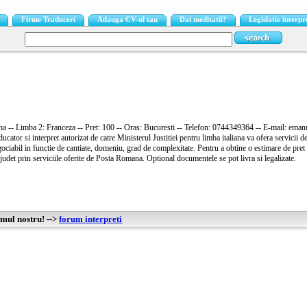
Firme Traduceri
Adauga CV-ul tau
Dai meditatii?
Legislatie interpr
ana -- Limba 2: Franceza -- Pret: 100 -- Oras: Bucuresti -- Telefon: 0744349364 -- E-mail: em
ducator si interpret autorizat de catre Ministerul Justitiei pentru limba italiana va ofera servicii de
gociabil in functie de cantiate, domeniu, grad de complexitate. Pentru a obtine o estimare de pret
e judet prin serviciile oferite de Posta Romana. Optional documentele se pot livra si legalizate.
umul nostru! -->
forum interpreti