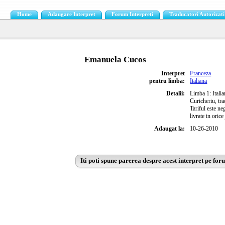
Home
Adaugare Interpret
Forum Interpreti
Traducatori Autorizati
Emanuela Cucos
Interpret
Franceza
pentru limba:
Italiana
Detalii:
Limba 1: Itali
Curicheriu, tra
Tariful este ne
livrate in oric
Adaugat la:
10-26-2010
Iti poti spune parerea despre acest interpret pe for